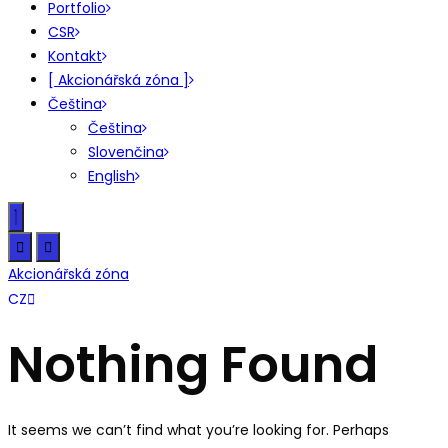
Portfolio
CSR
Kontakt
[ Akcionářská zóna ]
Čeština
Čeština
Slovenčina
English
Akcionářská zóna
SK
CZ
EN
Nothing Found
It seems we can’t find what you’re looking for. Perhaps