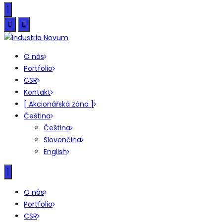
O nás
Portfolio
CSR
Kontakt
[ Akcionářská zóna ]
Čeština
Čeština
Slovenčina
English
O nás
Portfolio
CSR