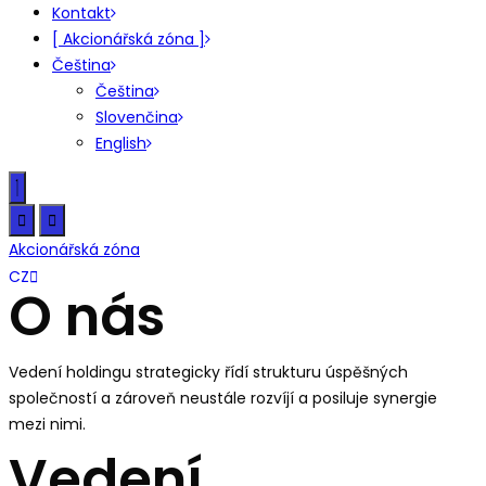
Kontakt
[ Akcionářská zóna ]
Čeština
Čeština
Slovenčina
English
Akcionářská zóna
SK
CZ
EN
O nás
Vedení holdingu strategicky řídí strukturu úspěšných
společností a zároveň neustále rozvíjí a posiluje synergie
mezi nimi.
Vedení