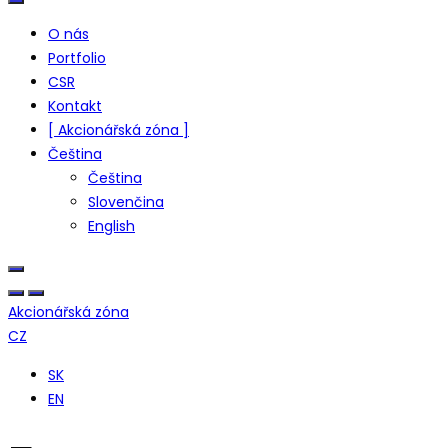
O nás
Portfolio
CSR
Kontakt
[ Akcionářská zóna ]
Čeština
Čeština
Slovenčina
English
Akcionářská zóna
CZ
SK
EN